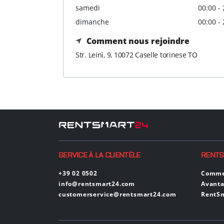
samedi
00:00 -
dimanche
00:00 -
Comment nous rejoindre
Str. Leinì, 9, 10072 Caselle torinese TO
SERVICE À LA CLIENTÈLE
RENT
+39 02 0502
Commen
info@rentsmart24.com
Avant
customerservice@rentsmart24.com
RentSm