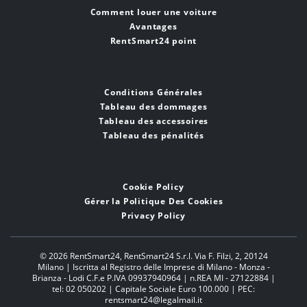
Comment louer une voiture
Avantages
RentSmart24 point
Conditions Générales
Tableau des dommages
Tableau des accessoires
Tableau des pénalités
Cookie Policy
Gérer la Politique Des Cookies
Privacy Policy
© 2026 RentSmart24,
RentSmart24 S.r.l. Via F. Filzi, 2, 20124
Milano | Iscritta al Registro delle Imprese di Milano - Monza -
Brianza - Lodi C.F.e P.IVA 09937940964 | n.REA MI - 27122884 |
tel: 02 050202 | Capitale Sociale Euro 100.000 | PEC:
rentsmart24@legalmail.it