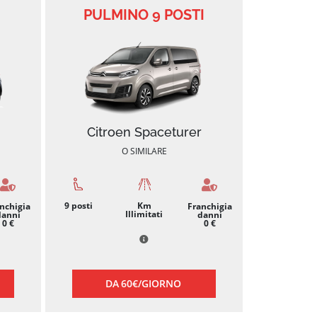
PULMINO 9 POSTI
Citroen Spaceturer
O SIMILARE
9
posti
Km
nchigia
Franchigia
Illimitati
danni
danni
0 €
0 €
DA
60€/
GIORNO