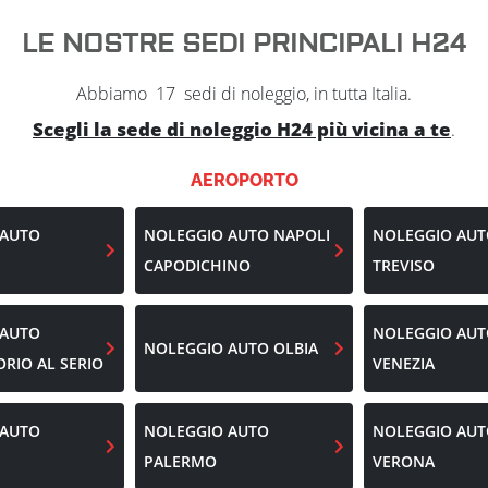
LE NOSTRE SEDI PRINCIPALI H24
Abbiamo
17
sedi di noleggio, in tutta Italia.
Scegli la sede di noleggio H24 più vicina a te
.
AEROPORTO
 AUTO
NOLEGGIO AUTO
NAPOLI
NOLEGGIO AU
CAPODICHINO
TREVISO
 AUTO
NOLEGGIO AU
NOLEGGIO AUTO
OLBIA
RIO AL SERIO
VENEZIA
 AUTO
NOLEGGIO AUTO
NOLEGGIO AU
PALERMO
VERONA