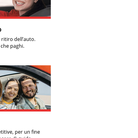
O
itiro dell’auto.
o che paghi.
itive, per un fine