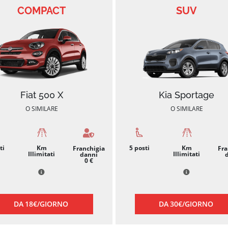
COMPACT
SUV
Fiat 500 X
Kia Sportage
O SIMILARE
O SIMILARE
ti
Km
5
posti
Km
Franchigia
Fra
Illimitati
Illimitati
danni
0 €
DA
18€/
GIORNO
DA
30€/
GIORNO