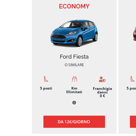
ECONOMY
Ford Fiesta
O SIMILARE
5
posti
Km
5
pos
Franchigia
Illimitati
danni
0 €
DA
12€/
GIORNO