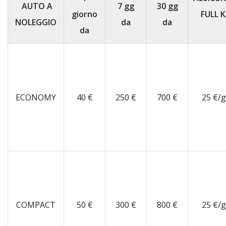
AUTO A
7 gg
30 gg
giorno
FULL 
NOLEGGIO
da
da
da
ECONOMY
40 €
250 €
700 €
25 €/
COMPACT
50 €
300 €
800 €
25 €/