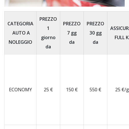
PREZZO
CATEGORIA
PREZZO
PREZZO
1
ASSICU
AUTO A
7 gg
30 gg
giorno
FULL 
NOLEGGIO
da
da
da
ECONOMY
25 €
150 €
550 €
25 €/