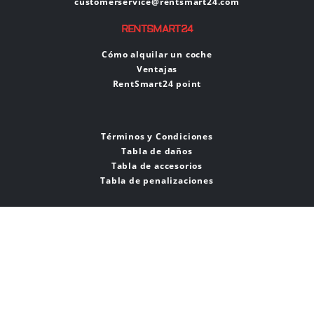
customerservice@rentsmart24.com
RENTSMART24
Cómo alquilar un coche
Ventajas
RentSmart24 point
Términos y Condiciones
Tabla de daños
Tabla de accesorios
Tabla de penalizaciones
Cookie Policy
Administrar Politica De Cookies
Privacy Policy
© 2026 RentSmart24,
RentSmart24 S.r.l. Via F. Filzi, 2, 20124